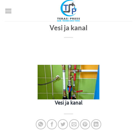
Skip
to
content
Vesi ja kanal
Vesi ja kanal