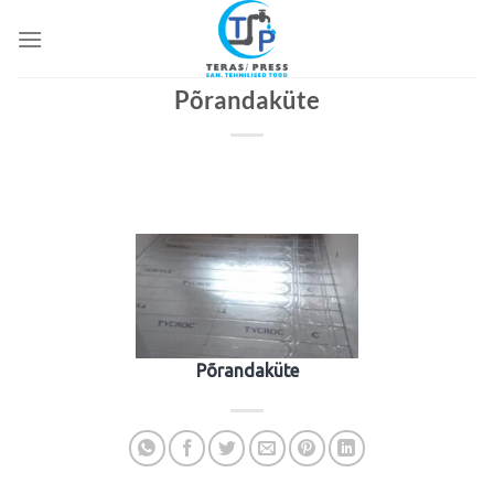
Skip
to
content
Põrandaküte
Põrandaküte